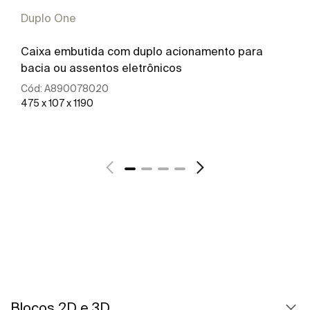
Duplo One
Caixa embutida com duplo acionamento para
bacia ou assentos eletrônicos
Cód:
A890078020
475 x 107 x 1190
Ver mais
Blocos 2D e 3D