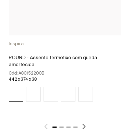
Inspira
ROUND - Assento termofixo com queda
amortecida
Cód:
A80152200B
442 x 374 x 38
Ver mais