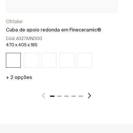
Ohtake
Ra
Cuba de apoio redonda em Fineceramic®
Ch
Cód:
A327A1N000
Có
470 x 405 x 185
36
+ 2 opções
Ver mais