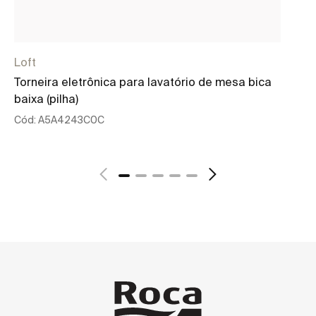
Loft
Lo
Torneira eletrônica para lavatório de mesa bica
To
baixa (pilha)
alt
Cód:
A5A4243C0C
Có
Ver mais