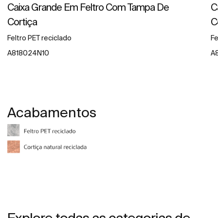
Caixa Grande Em Feltro Com Tampa De
C
Cortiça
C
Feltro PET reciclado
Fe
A818024N10
A
Acabamentos
Explore todas as categorias de