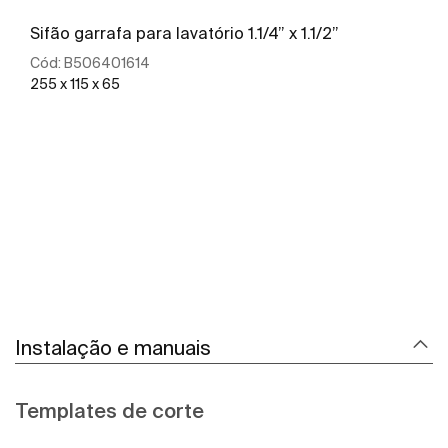
Sifão garrafa para lavatório 1.1/4” x 1.1/2”
Cód:
B506401614
255 x 115 x 65
Ver mais
Instalação e manuais
Templates de corte