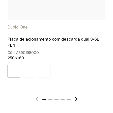
Duplo One
Placa de acionamento com descarga dual 3/6L
PL4
Cód:
A890198000
250 x 160
Ver mais